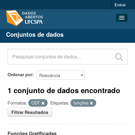
Entrar
Conjuntos de dados
Conjuntos de dados
Organizações
Grupos
Sobre
Ordenar por
1 conjunto de dados encontrado
Formatos:
ODT
Etiquetas:
funções
Filtrar Resultados
Funções Gratificadas