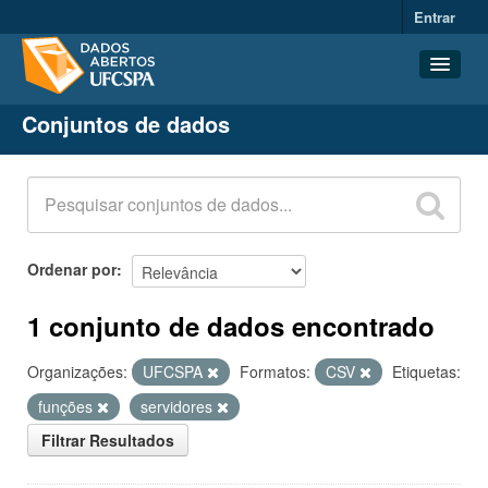
Entrar
Conjuntos de dados
Conjuntos de dados
Organizações
Grupos
Sobre
Ordenar por
1 conjunto de dados encontrado
Organizações:
UFCSPA
Formatos:
CSV
Etiquetas:
funções
servidores
Filtrar Resultados