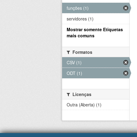
funções (1)
servidores (1)
Mostrar somente Etiquetas
mais comuns
Formatos
CSV (1)
ODT (1)
Licenças
Outra (Aberta) (1)