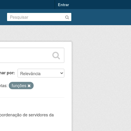
Entrar
nar por
etas:
funções
oordenação de servidores da