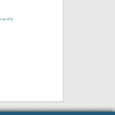
o da API
).