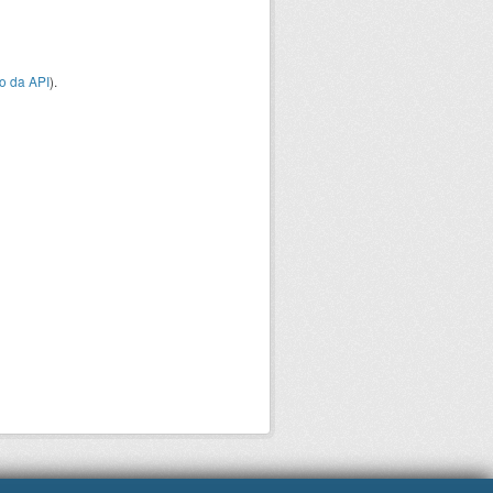
o da API
).