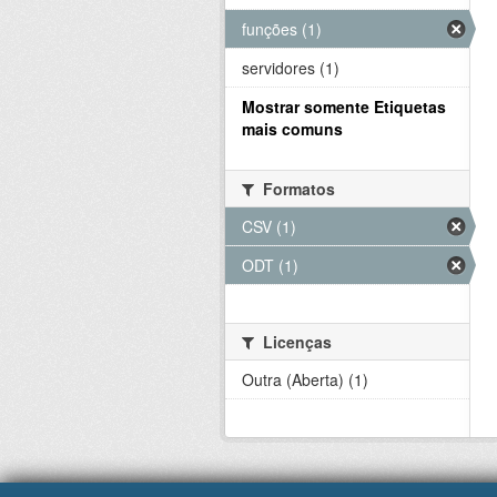
funções (1)
servidores (1)
Mostrar somente Etiquetas
mais comuns
Formatos
CSV (1)
ODT (1)
Licenças
Outra (Aberta) (1)