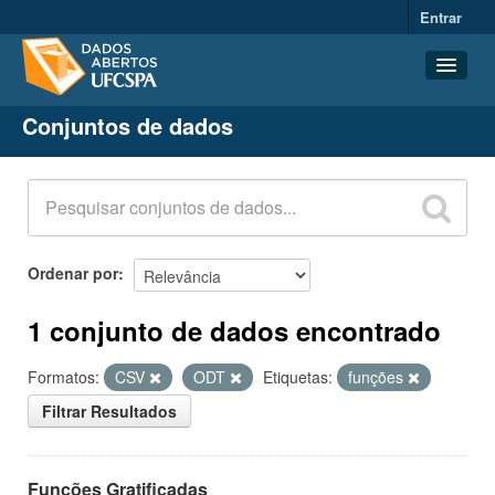
Entrar
Conjuntos de dados
Conjuntos de dados
Organizações
Grupos
Sobre
Ordenar por
1 conjunto de dados encontrado
Formatos:
CSV
ODT
Etiquetas:
funções
Filtrar Resultados
Funções Gratificadas