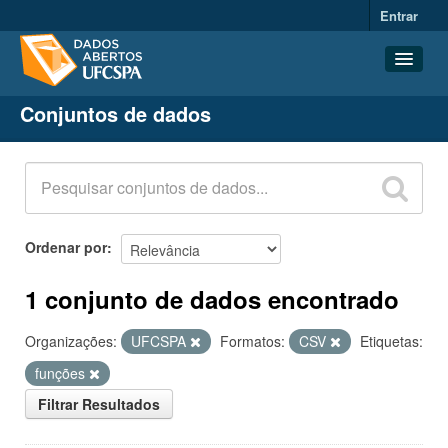
Entrar
Conjuntos de dados
Conjuntos de dados
Organizações
Grupos
Sobre
Ordenar por
1 conjunto de dados encontrado
Organizações:
UFCSPA
Formatos:
CSV
Etiquetas:
funções
Filtrar Resultados