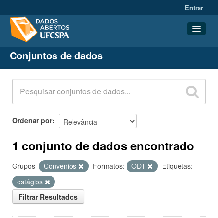
Entrar
Conjuntos de dados
Conjuntos de dados
Organizações
Grupos
Sobre
Ordenar por
1 conjunto de dados encontrado
Grupos:
Convênios
Formatos:
ODT
Etiquetas:
estágios
Filtrar Resultados