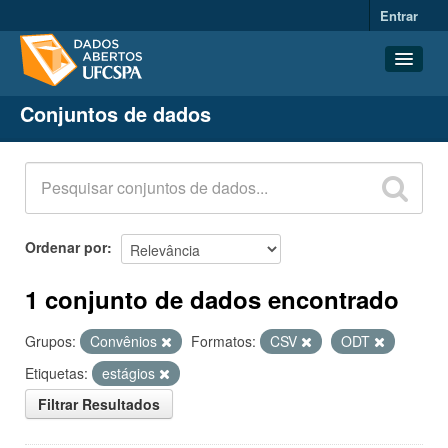
Entrar
Conjuntos de dados
Conjuntos de dados
Organizações
Grupos
Sobre
Ordenar por
1 conjunto de dados encontrado
Grupos:
Convênios
Formatos:
CSV
ODT
Etiquetas:
estágios
Filtrar Resultados