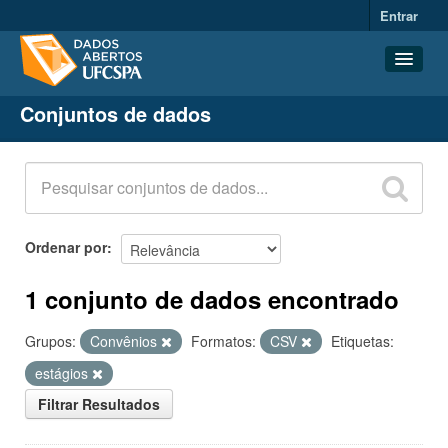
Entrar
Conjuntos de dados
Conjuntos de dados
Organizações
Grupos
Sobre
Ordenar por
1 conjunto de dados encontrado
Grupos:
Convênios
Formatos:
CSV
Etiquetas:
estágios
Filtrar Resultados