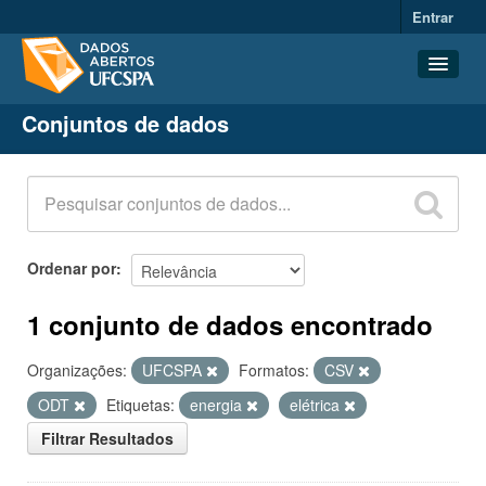
Entrar
Conjuntos de dados
Conjuntos de dados
Organizações
Grupos
Sobre
Ordenar por
1 conjunto de dados encontrado
Organizações:
UFCSPA
Formatos:
CSV
ODT
Etiquetas:
energia
elétrica
Filtrar Resultados