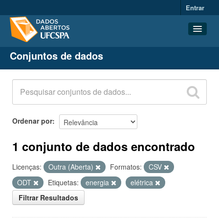
Entrar
Conjuntos de dados
Conjuntos de dados
Organizações
Grupos
Sobre
Ordenar por
1 conjunto de dados encontrado
Licenças:
Outra (Aberta)
Formatos:
CSV
ODT
Etiquetas:
energia
elétrica
Filtrar Resultados