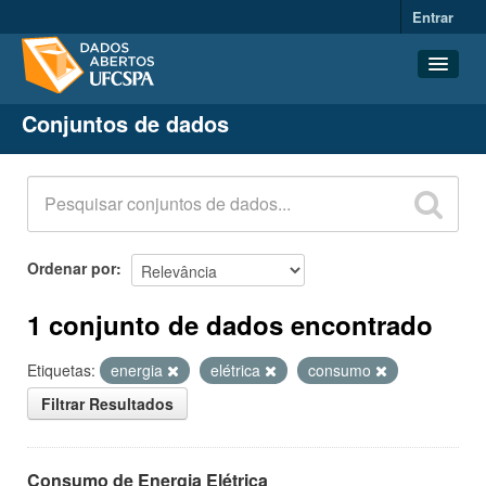
Entrar
Conjuntos de dados
Conjuntos de dados
Organizações
Grupos
Sobre
Ordenar por
1 conjunto de dados encontrado
Etiquetas:
energia
elétrica
consumo
Filtrar Resultados
Consumo de Energia Elétrica