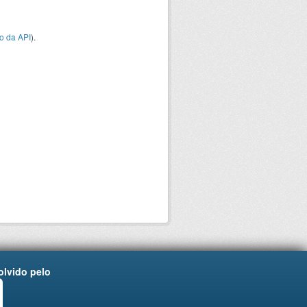
o da API
).
lvido pelo