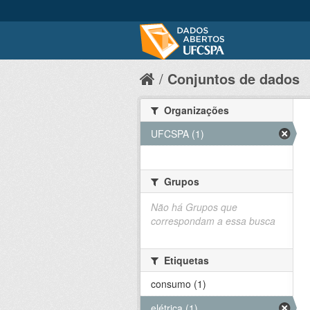
Conjuntos de dados
Organizações
UFCSPA (1)
Grupos
Não há Grupos que
correspondam a essa busca
Etiquetas
consumo (1)
elétrica (1)