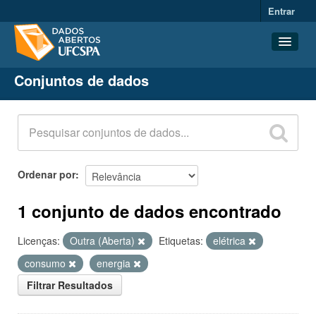
Entrar
Conjuntos de dados
Conjuntos de dados
Organizações
Grupos
Sobre
Ordenar por
1 conjunto de dados encontrado
Licenças:
Outra (Aberta)
Etiquetas:
elétrica
consumo
energia
Filtrar Resultados