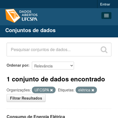
Entrar
Conjuntos de dados
Conjuntos de dados
Organizações
Grupos
Sobre
Ordenar por
1 conjunto de dados encontrado
Organizações:
UFCSPA
Etiquetas:
elétrica
Filtrar Resultados
Consumo de Energia Elétrica