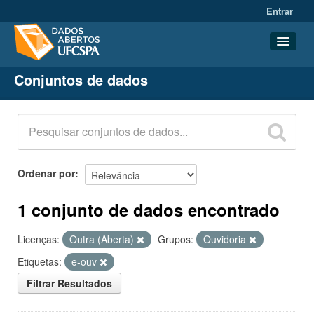
Entrar
Conjuntos de dados
Conjuntos de dados
Organizações
Grupos
Sobre
Ordenar por
1 conjunto de dados encontrado
Licenças:
Outra (Aberta)
Grupos:
Ouvidoria
Etiquetas:
e-ouv
Filtrar Resultados