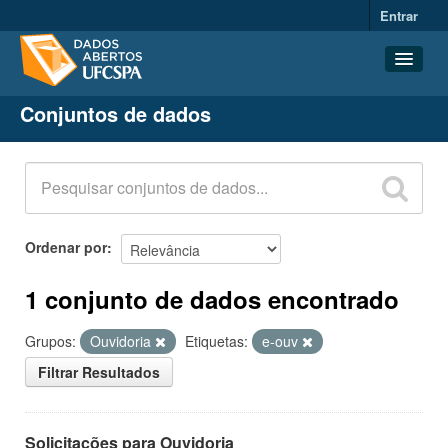
Entrar
Conjuntos de dados
Conjuntos de dados
Organizações
Grupos
Sobre
Ordenar por
1 conjunto de dados encontrado
Grupos:
Ouvidoria
Etiquetas:
e-ouv
Filtrar Resultados
Solicitações para Ouvidoria