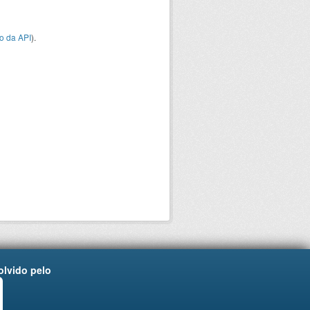
o da API
).
lvido pelo