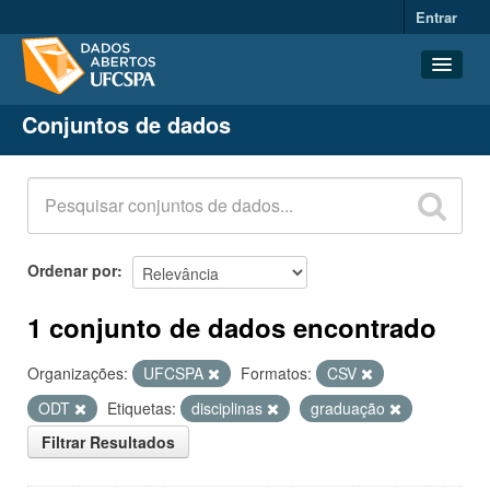
Entrar
Conjuntos de dados
Conjuntos de dados
Organizações
Grupos
Sobre
Ordenar por
1 conjunto de dados encontrado
Organizações:
UFCSPA
Formatos:
CSV
ODT
Etiquetas:
disciplinas
graduação
Filtrar Resultados