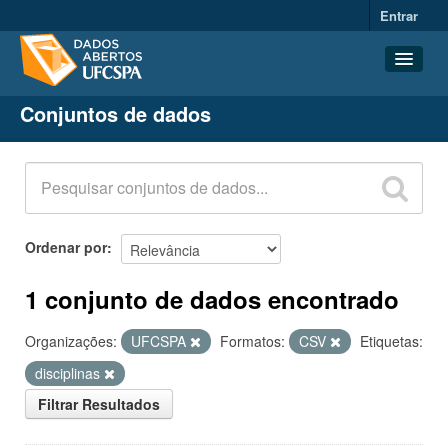
Entrar
Conjuntos de dados
Conjuntos de dados
Organizações
Grupos
Sobre
Ordenar por
1 conjunto de dados encontrado
Organizações:
UFCSPA
Formatos:
CSV
Etiquetas:
disciplinas
Filtrar Resultados