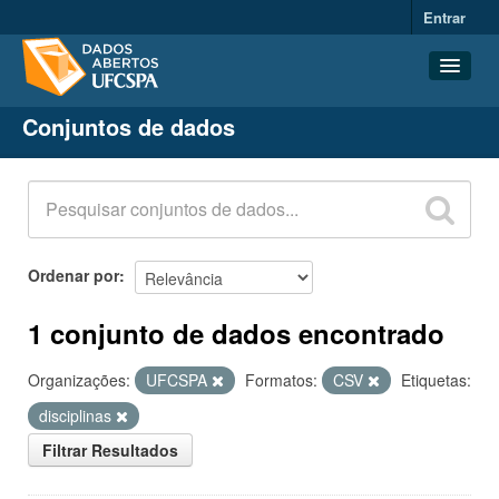
Entrar
Conjuntos de dados
Conjuntos de dados
Organizações
Grupos
Sobre
Ordenar por
1 conjunto de dados encontrado
Organizações:
UFCSPA
Formatos:
CSV
Etiquetas:
disciplinas
Filtrar Resultados