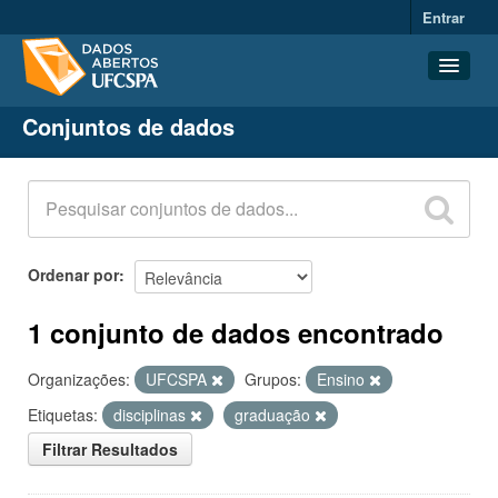
Entrar
Conjuntos de dados
Conjuntos de dados
Organizações
Grupos
Sobre
Ordenar por
1 conjunto de dados encontrado
Organizações:
UFCSPA
Grupos:
Ensino
Etiquetas:
disciplinas
graduação
Filtrar Resultados