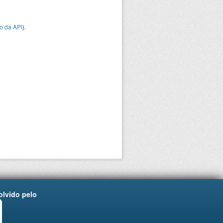
o da API
).
lvido pelo