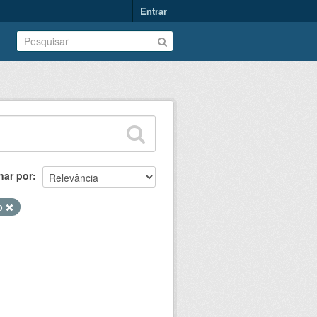
Entrar
nar por
o