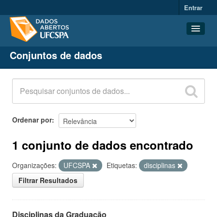
Entrar
Conjuntos de dados
Conjuntos de dados
Organizações
Grupos
Sobre
Ordenar por
1 conjunto de dados encontrado
Organizações:
UFCSPA
Etiquetas:
disciplinas
Filtrar Resultados
Disciplinas da Graduação