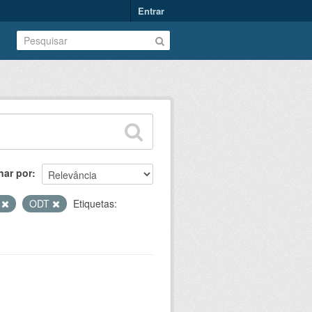
Entrar
nar por
V
ODT
Etiquetas: