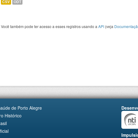
CSV
ODT
Você também pode ter acesso a esses registros usando a
API
(veja
Documentaçã
Saúde de Porto Alegre
Desenvo
o Histórico
asil
cial
Impulsi