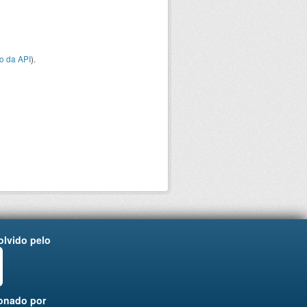
o da API
).
lvido pelo
onado por