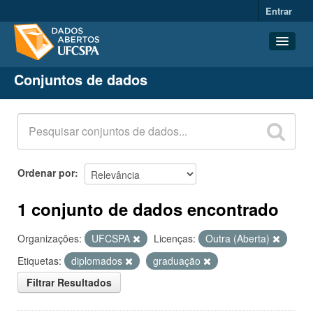
Entrar
Conjuntos de dados
Conjuntos de dados
Organizações
Grupos
Sobre
Ordenar por
1 conjunto de dados encontrado
Organizações:
UFCSPA
Licenças:
Outra (Aberta)
Etiquetas:
diplomados
graduação
Filtrar Resultados