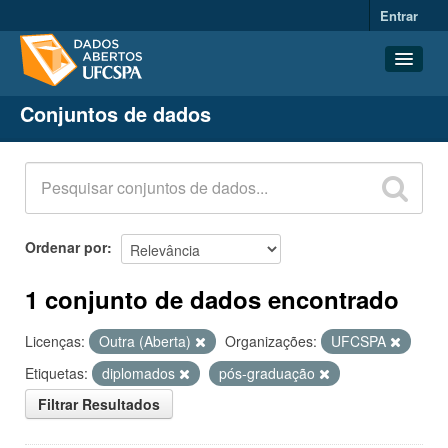
Entrar
Conjuntos de dados
Conjuntos de dados
Organizações
Grupos
Sobre
Ordenar por
1 conjunto de dados encontrado
Licenças:
Outra (Aberta)
Organizações:
UFCSPA
Etiquetas:
diplomados
pós-graduação
Filtrar Resultados