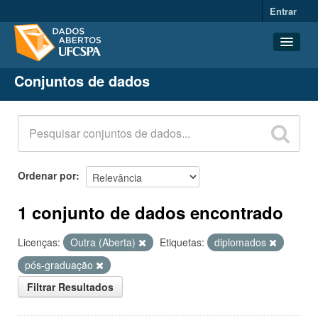
Entrar
Conjuntos de dados
Conjuntos de dados
Organizações
Grupos
Sobre
Ordenar por
1 conjunto de dados encontrado
Licenças:
Outra (Aberta)
Etiquetas:
diplomados
pós-graduação
Filtrar Resultados