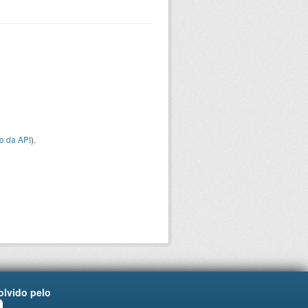
o da API
).
lvido pelo