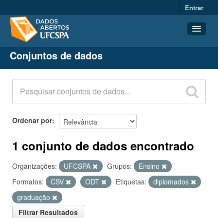
Entrar
Conjuntos de dados
Conjuntos de dados
Organizações
Grupos
Sobre
Ordenar por
1 conjunto de dados encontrado
Organizações:
UFCSPA
Grupos:
Ensino
Formatos:
CSV
ODT
Etiquetas:
diplomados
graduação
Filtrar Resultados