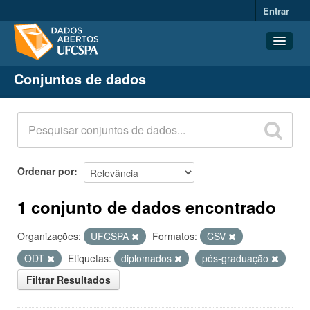
Entrar
Conjuntos de dados
Conjuntos de dados
Organizações
Grupos
Sobre
Ordenar por
1 conjunto de dados encontrado
Organizações:
UFCSPA
Formatos:
CSV
ODT
Etiquetas:
diplomados
pós-graduação
Filtrar Resultados