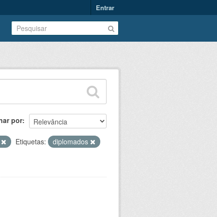
Entrar
nar por
V
Etiquetas:
diplomados