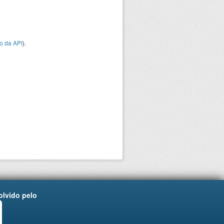
o da API
).
lvido pelo