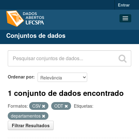
Entrar
Conjuntos de dados
Conjuntos de dados
Organizações
Grupos
Sobre
Ordenar por
1 conjunto de dados encontrado
Formatos:
CSV
ODT
Etiquetas:
departamentos
Filtrar Resultados