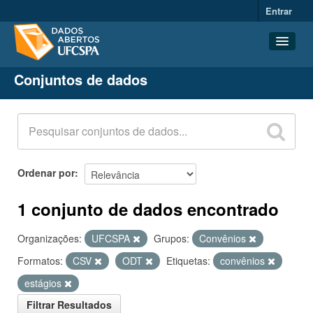
Entrar
Conjuntos de dados
Conjuntos de dados
Organizações
Grupos
Sobre
Ordenar por
1 conjunto de dados encontrado
Organizações:
UFCSPA
Grupos:
Convênios
Formatos:
CSV
ODT
Etiquetas:
convênios
estágios
Filtrar Resultados