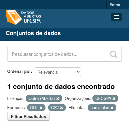
Entrar
Conjuntos de dados
Conjuntos de dados
Organizações
Grupos
Sobre
Ordenar por
1 conjunto de dados encontrado
Licenças:
Outra (Aberta)
Organizações:
UFCSPA
Formatos:
ODT
CSV
Etiquetas:
convênios
Filtrar Resultados