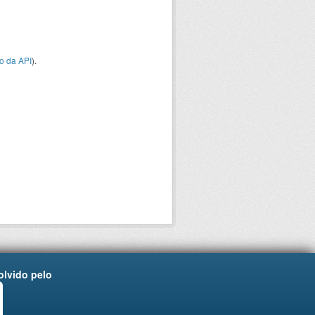
o da API
).
lvido pelo