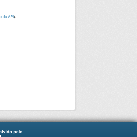
o da API
).
lvido pelo