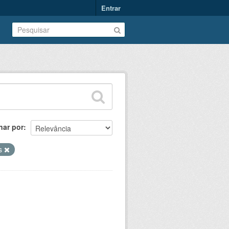
Entrar
nar por
os