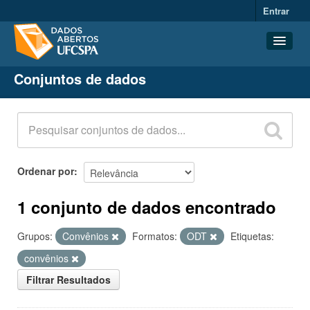
Entrar
Conjuntos de dados
Conjuntos de dados
Organizações
Grupos
Sobre
Ordenar por
1 conjunto de dados encontrado
Grupos:
Convênios
Formatos:
ODT
Etiquetas:
convênios
Filtrar Resultados