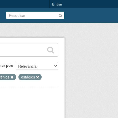
Entrar
nar por
vênios
estágios