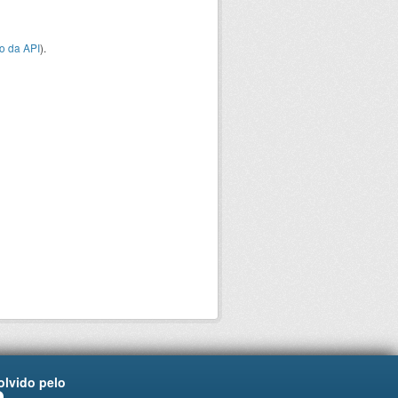
o da API
).
lvido pelo