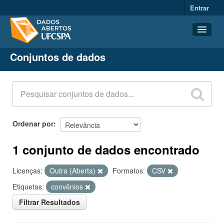
Entrar
Conjuntos de dados
Conjuntos de dados
Organizações
Grupos
Sobre
Ordenar por
1 conjunto de dados encontrado
Licenças:
Outra (Aberta)
Formatos:
CSV
Etiquetas:
convênios
Filtrar Resultados