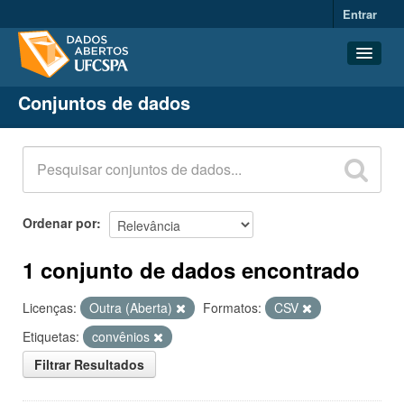
Entrar
Conjuntos de dados
Conjuntos de dados
Organizações
Grupos
Sobre
Ordenar por
1 conjunto de dados encontrado
Licenças:
Outra (Aberta)
Formatos:
CSV
Etiquetas:
convênios
Filtrar Resultados