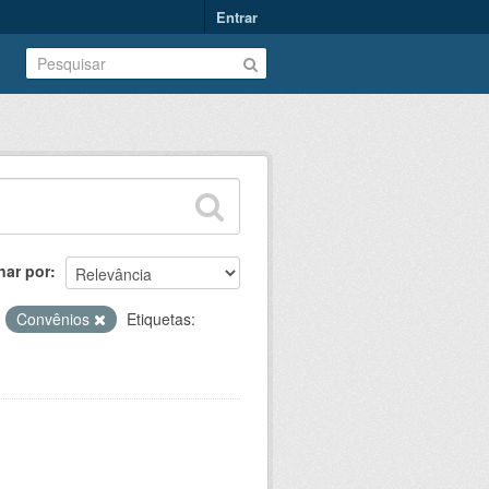
Entrar
nar por
:
Convênios
Etiquetas: