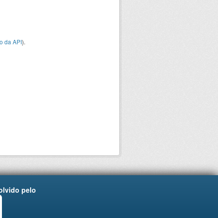
o da API
).
lvido pelo