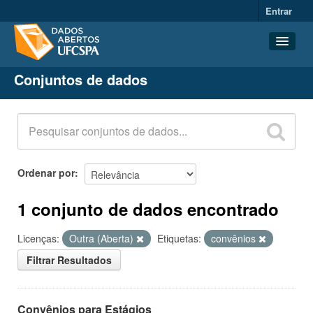
Entrar
Conjuntos de dados
Conjuntos de dados
Organizações
Grupos
Sobre
Ordenar por
1 conjunto de dados encontrado
Licenças:
Outra (Aberta)
Etiquetas:
convênios
Filtrar Resultados
Convênios para Estágios