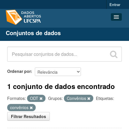
Entrar
Conjuntos de dados
Conjuntos de dados
Organizações
Grupos
Sobre
Ordenar por
1 conjunto de dados encontrado
Formatos:
ODT
Grupos:
Convênios
Etiquetas:
convênios
Filtrar Resultados