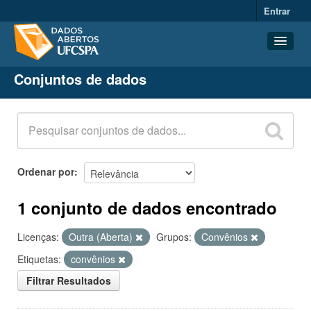
Entrar
Conjuntos de dados
Conjuntos de dados
Organizações
Grupos
Sobre
Ordenar por
1 conjunto de dados encontrado
Licenças:
Outra (Aberta)
Grupos:
Convênios
Etiquetas:
convênios
Filtrar Resultados