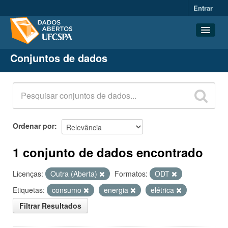
Entrar
Conjuntos de dados
Conjuntos de dados
Organizações
Grupos
Sobre
Ordenar por
1 conjunto de dados encontrado
Licenças:
Outra (Aberta)
Formatos:
ODT
Etiquetas:
consumo
energia
elétrica
Filtrar Resultados