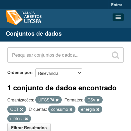
Entrar
Conjuntos de dados
Conjuntos de dados
Organizações
Grupos
Sobre
Ordenar por
1 conjunto de dados encontrado
Organizações:
UFCSPA
Formatos:
CSV
ODT
Etiquetas:
consumo
energia
elétrica
Filtrar Resultados