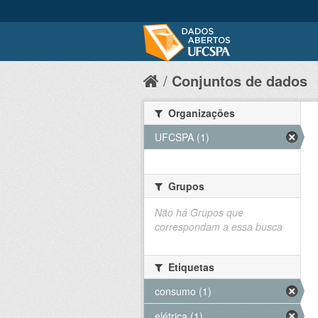
Conjuntos de dados
Organizações
UFCSPA (1)
Grupos
Não há Grupos que
correspondam a essa busca
Etiquetas
consumo (1)
elétrica (1)