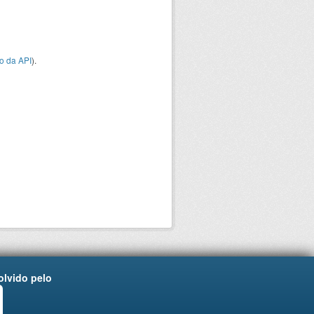
o da API
).
lvido pelo