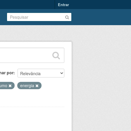
Entrar
nar por
sumo
energia