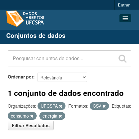
Entrar
Conjuntos de dados
Conjuntos de dados
Organizações
Grupos
Sobre
Ordenar por
1 conjunto de dados encontrado
Organizações:
UFCSPA
Formatos:
CSV
Etiquetas:
consumo
energia
Filtrar Resultados