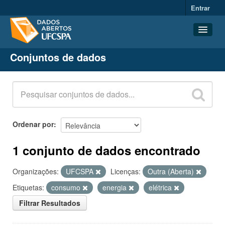
Entrar
Conjuntos de dados
Conjuntos de dados
Organizações
Grupos
Sobre
Ordenar por
1 conjunto de dados encontrado
Organizações:
UFCSPA
Licenças:
Outra (Aberta)
Etiquetas:
consumo
energia
elétrica
Filtrar Resultados